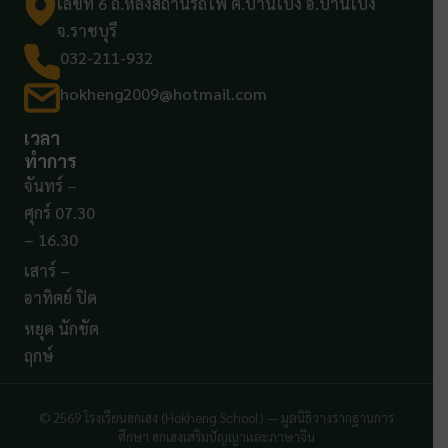
เลขที่ 6 ถ.หลังสถานีรถไฟ ต.บ้านโป่ง อ.บ้านโป่ง
จ.ราชบุรี
032-211-932
hokheng2009@hotmail.com
เวลา
ทำการ
จันทร์ –
ศุกร์ 07.30
– 16.30
เสาร์ –
อาทิตย์ ปิด
หยุด นักขัต
ฤกษ์
© 2569 โรงเรียนฮกเฮง (Hokheng School) — มูลนิธิวางรากฐานการ
ศึกษา ฮกเฮงเสริมปัญญาและภาษาจีน