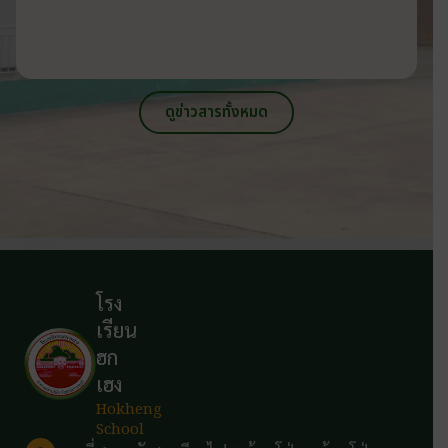
ดูข่าวสารทั้งหมด
โรง
เรียน
ฮก
เฮง
Hokheng
School