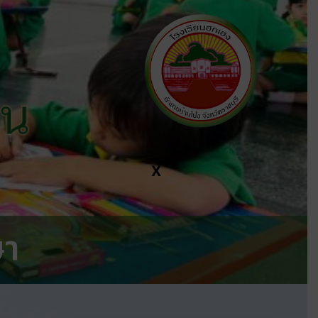
ีน
X
ษา