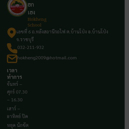
ฮก
เฮง
Hokheng
School
เลขที่ 6 ถ.หลังสถานีรถไฟ ต.บ้านโป่ง อ.บ้านโป่ง
จ.ราชบุรี
032-211-932
hokheng2009@hotmail.com
เวลา
ทำการ
จันทร์ –
ศุกร์ 07.30
– 16.30
เสาร์ –
อาทิตย์ ปิด
หยุด นักขัต