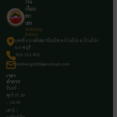
โรง
เรียน
ฮก
เฮง
Hokheng
School
เลขที่ 6 ถ.หลังสถานีรถไฟ ต.บ้านโป่ง อ.บ้านโป่ง
จ.ราชบุรี
032-211-932
hokheng2009@hotmail.com
เวลา
ทำการ
จันทร์ –
ศุกร์ 07.30
– 16.30
เสาร์ –