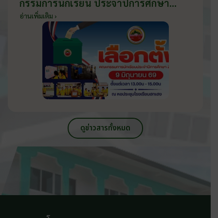
กรรมการนักเรียน ประจำปีการศึกษา
2569 ส่งเสริมประชาธิปไตยในโรงเรียน
อ่านเพิ่มเติม ›
วันที่ 9 มิถุนายน 2569
ดูข่าวสารทั้งหมด