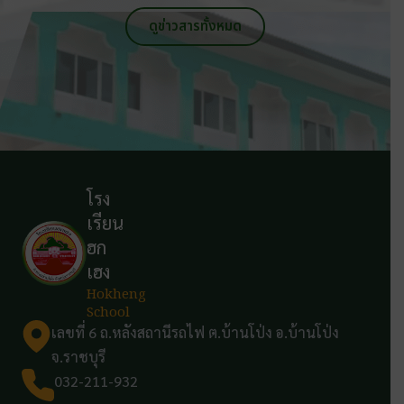
ดูข่าวสารทั้งหมด
โรง
เรียน
ฮก
เฮง
Hokheng
School
เลขที่ 6 ถ.หลังสถานีรถไฟ ต.บ้านโป่ง อ.บ้านโป่ง
จ.ราชบุรี
032-211-932