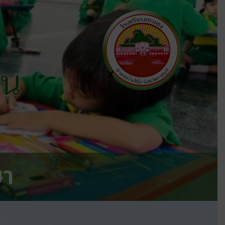
ีน
X
ษา