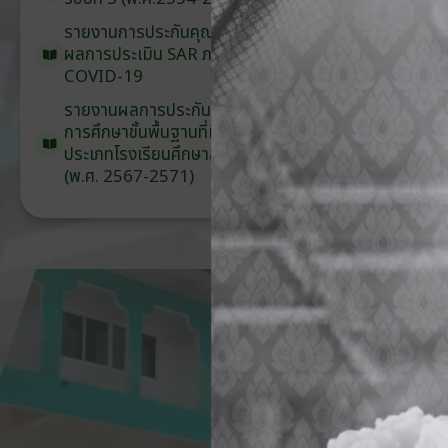
รายงานการประกันคุณภาพ
ภายนอก
ผลการประเมิน
SAR
ภายใต้
สถานการณ์
COVID-19
รายงานผลการประกันคุณภาพ
ภายนอก
การศึกษาขั้นพื้นฐาน
ที่มีวัตถุประสงค์
พิเศษ
ประเภท
โรงเรียน
ศึกษาสงเคราะห์
(พ.ศ. 2567-2571)