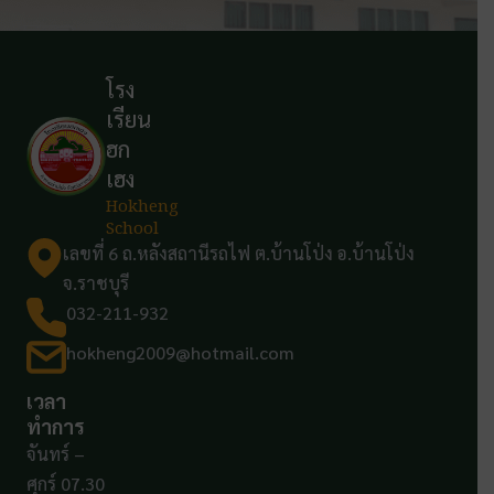
โรง
เรียน
ฮก
เฮง
Hokheng
School
เลขที่ 6 ถ.หลังสถานีรถไฟ ต.บ้านโป่ง อ.บ้านโป่ง
จ.ราชบุรี
032-211-932
hokheng2009@hotmail.com
เวลา
ทำการ
จันทร์ –
ศุกร์ 07.30