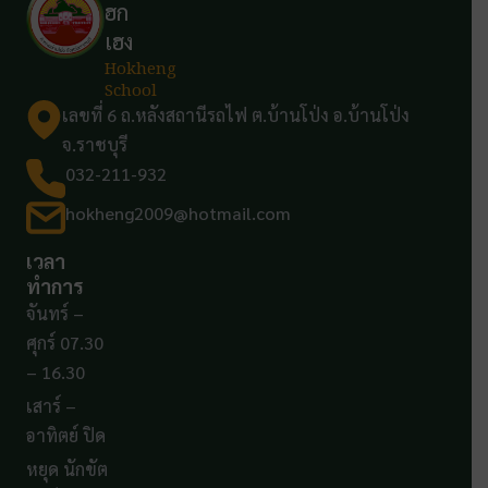
ฮก
เฮง
Hokheng
School
เลขที่ 6 ถ.หลังสถานีรถไฟ ต.บ้านโป่ง อ.บ้านโป่ง
จ.ราชบุรี
032-211-932
hokheng2009@hotmail.com
เวลา
ทำการ
จันทร์ –
ศุกร์ 07.30
– 16.30
เสาร์ –
อาทิตย์ ปิด
หยุด นักขัต