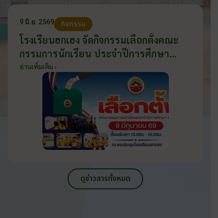
9 มิ.ย. 2569
กิจกรรม
โรงเรียนฮกเฮง จัดกิจกรรมเลือกตั้งคณะ
กรรมการนักเรียน ประจำปีการศึกษา
2569 ส่งเสริมประชาธิปไตยในโรงเรียน
อ่านเพิ่มเติม ›
วันที่ 9 มิถุนายน 2569
ดูข่าวสารทั้งหมด