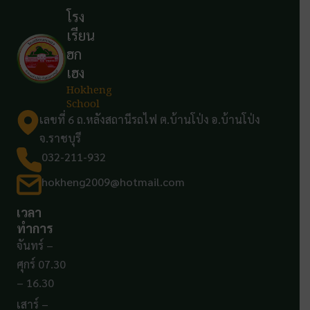
โรง
เรียน
ฮก
เฮง
Hokheng
School
เลขที่ 6 ถ.หลังสถานีรถไฟ ต.บ้านโป่ง อ.บ้านโป่ง
จ.ราชบุรี
032-211-932
hokheng2009@hotmail.com
เวลา
ทำการ
จันทร์ –
ศุกร์ 07.30
– 16.30
เสาร์ –