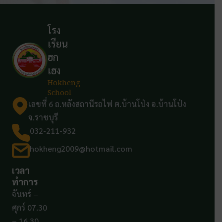
โรง
เรียน
ฮก
เฮง
Hokheng
School
เลขที่ 6 ถ.หลังสถานีรถไฟ ต.บ้านโป่ง อ.บ้านโป่ง
จ.ราชบุรี
032-211-932
hokheng2009@hotmail.com
เวลา
ทำการ
จันทร์ –
ศุกร์ 07.30
– 16.30