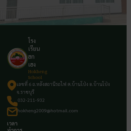
โรง
เรียน
ฮก
เฮง
Hokheng
School
เลขที่ 6 ถ.หลังสถานีรถไฟ ต.บ้านโป่ง อ.บ้านโป่ง
จ.ราชบุรี
032-211-932
hokheng2009@hotmail.com
เวลา
ทำการ