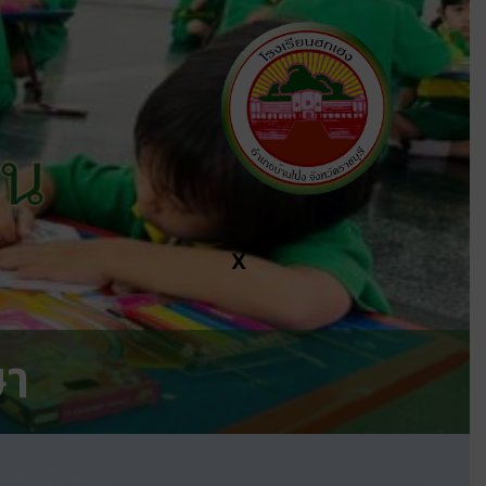
ีน
X
ษา