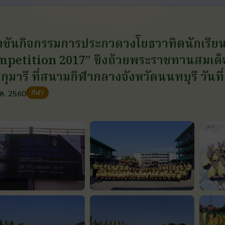
งขันกิจกรรมการประกวดวงโยธวาทิตนักเร
mpetition 2017” ชิงถ้วยพระราชทานสมเด
กุมารี ที่สนามกีฬากลางจังหวัดนนทบุรี วันท
กีฬา
ค. 2560