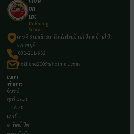
เรียน
ฮก
เฮง
Hokheng
School
เลขที่ 6 ถ.หลังสถานีรถไฟ ต.บ้านโป่ง อ.บ้านโป่ง
จ.ราชบุรี
032-211-932
hokheng2009@hotmail.com
เวลา
ทำการ
จันทร์ –
ศุกร์ 07.30
– 16.30
เสาร์ –
อาทิตย์ ปิด
หยุด นักขัต