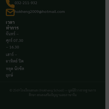
032-211-932
hokheng2009@hotmail.com
เวลา
ทำการ
จันทร์ –
ศุกร์ 07.30
– 16.30
เสาร์ –
อาทิตย์ ปิด
หยุด นักขัต
ฤกษ์
© 2569 โรงเรียนฮกเฮง (Hokheng School) — มูลนิธิวางรากฐานการ
ศึกษา ฮกเฮงเสริมปัญญาและภาษาจีน