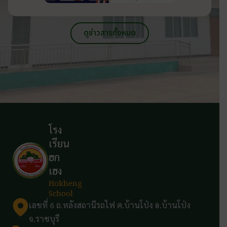
ดูข่าวสารทั้งหมด
โรง
เรียน
ฮก
เฮง
Hokheng
School
เลขที่ 6 ถ.หลังสถานีรถไฟ ต.บ้านโป่ง อ.บ้านโป่ง
จ.ราชบุรี