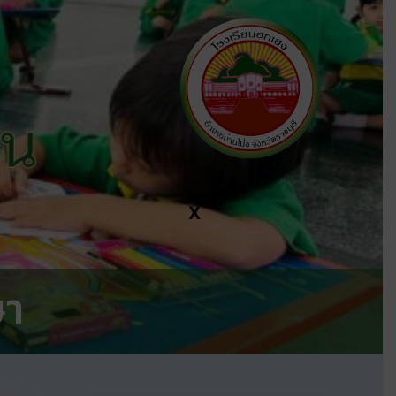
ีน
X
ษา