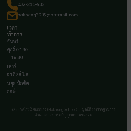
032-211-932
hokheng2009@hotmail.com
เวลา
ทำการ
จันทร์ –
ศุกร์ 07.30
– 16.30
เสาร์ –
อาทิตย์ ปิด
หยุด นักขัต
ฤกษ์
© 2569 โรงเรียนฮกเฮง (Hokheng School) — มูลนิธิวางรากฐานการ
ศึกษา ฮกเฮงเสริมปัญญาและภาษาจีน