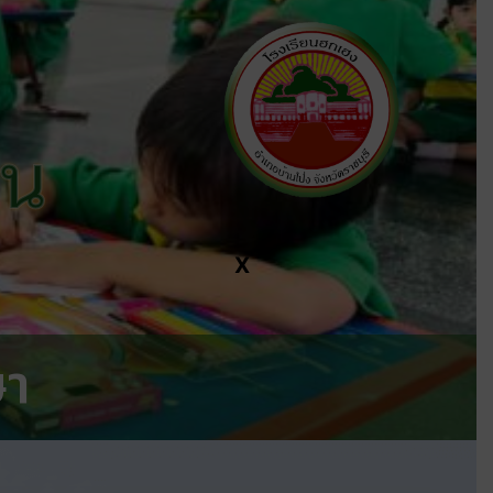
ีน
X
ษา