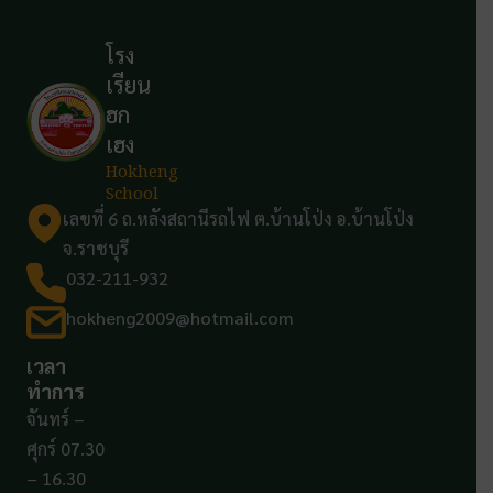
โรง
เรียน
ฮก
เฮง
Hokheng
School
เลขที่ 6 ถ.หลังสถานีรถไฟ ต.บ้านโป่ง อ.บ้านโป่ง
จ.ราชบุรี
032-211-932
hokheng2009@hotmail.com
เวลา
ทำการ
จันทร์ –
ศุกร์ 07.30
– 16.30