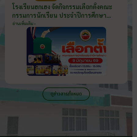
โรงเรียนฮกเฮง จัดกิจกรรมเลือกตั้งคณะ
กรรมการนักเรียน ประจำปีการศึกษา
2569 ส่งเสริมประชาธิปไตยในโรงเรียน
อ่านเพิ่มเติม ›
วันที่ 9 มิถุนายน 2569
ดูข่าวสารทั้งหมด