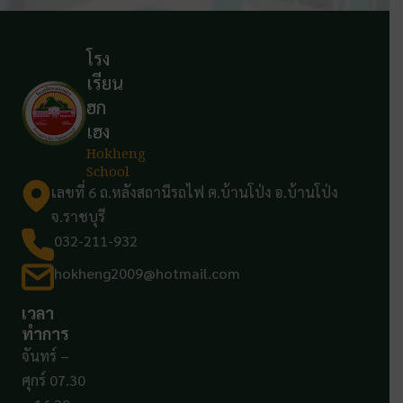
โรง
เรียน
ฮก
เฮง
Hokheng
School
เลขที่ 6 ถ.หลังสถานีรถไฟ ต.บ้านโป่ง อ.บ้านโป่ง
จ.ราชบุรี
032-211-932
hokheng2009@hotmail.com
เวลา
ทำการ
จันทร์ –
ศุกร์ 07.30