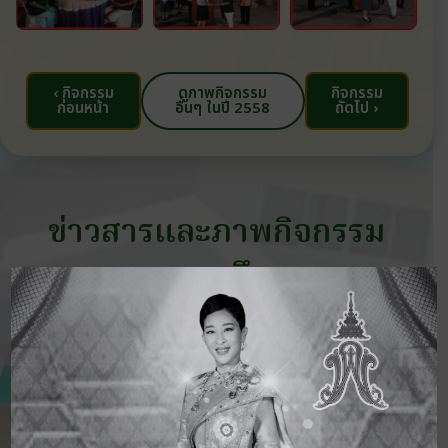
‹ กิจกรรม
ดูภาพกิจกรรม
กิจกรรม
ก่อนหน้า
อื่นๆ ในปี 2558
ถัดไป ›
ข่าวสารและภาพกิจกรรม
ทางการศึกษา
11 มิ.ย. 2569
กิจกรรม
โรงเรียนฮกเฮง จัดกิจกรรมวันไหว้ครู และ
มอบทุนการศึกษา ประจำปีการศึกษา
2569 วันที่ 11 มิถุนายน 2569
อ่านเพิ่มเติม ›