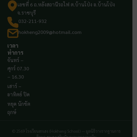
เลขที่ 6 ถ.หลังสถานีรถไฟ ต.บ้านโป่ง อ.บ้านโป่ง
จ.ราชบุรี
032-211-932
hokheng2009@hotmail.com
เวลา
ทำการ
จันทร์ –
ศุกร์ 07.30
– 16.30
เสาร์ –
อาทิตย์ ปิด
หยุด นักขัต
ฤกษ์
© 2569 โรงเรียนฮกเฮง (Hokheng School) — มูลนิธิวางรากฐานการ
ศึกษา ฮกเฮงเสริมปัญญาและภาษาจีน