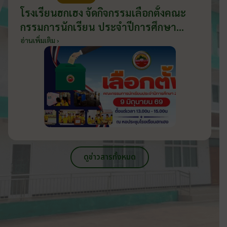
โรงเรียนฮกเฮง จัดกิจกรรมเลือกตั้งคณะ
กรรมการนักเรียน ประจำปีการศึกษา
2569 ส่งเสริมประชาธิปไตยในโรงเรียน
อ่านเพิ่มเติม ›
วันที่ 9 มิถุนายน 2569
ดูข่าวสารทั้งหมด