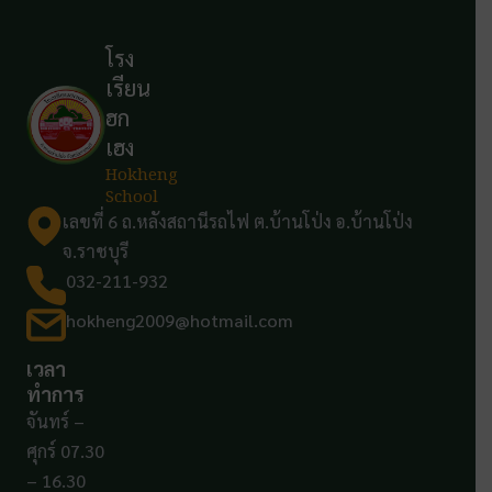
โรง
เรียน
ฮก
เฮง
Hokheng
School
เลขที่ 6 ถ.หลังสถานีรถไฟ ต.บ้านโป่ง อ.บ้านโป่ง
จ.ราชบุรี
032-211-932
hokheng2009@hotmail.com
เวลา
ทำการ
จันทร์ –
ศุกร์ 07.30
– 16.30