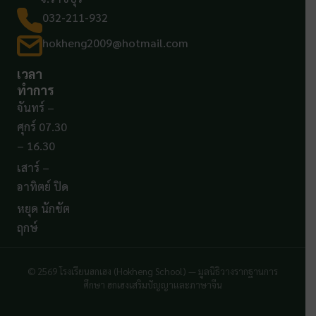
032-211-932
hokheng2009@hotmail.com
เวลา
ทำการ
จันทร์ –
ศุกร์ 07.30
– 16.30
เสาร์ –
อาทิตย์ ปิด
หยุด นักขัต
ฤกษ์
© 2569 โรงเรียนฮกเฮง (Hokheng School) — มูลนิธิวางรากฐานการ
ศึกษา ฮกเฮงเสริมปัญญาและภาษาจีน