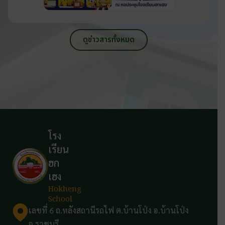
ดูข่าวสารทั้งหมด
โรง
เรียน
ฮก
เฮง
Hokheng
School
เลขที่ 6 ถ.หลังสถานีรถไฟ ต.บ้านโป่ง อ.บ้านโป่ง
จ.ราชบุรี