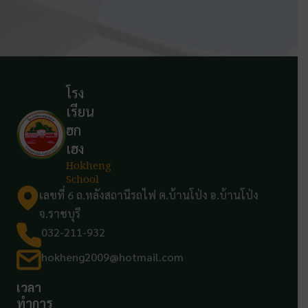
โรง
เรียน
ฮก
เฮง
Hokheng
School
เลขที่ 6 ถ.หลังสถานีรถไฟ ต.บ้านโป่ง อ.บ้านโป่ง
จ.ราชบุรี
032-211-932
hokheng2009@hotmail.com
เวลา
ทำการ