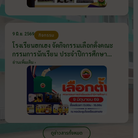
9 มิ.ย. 2569
กิจกรรม
โรงเรียนฮกเฮง จัดกิจกรรมเลือกตั้งคณะ
กรรมการนักเรียน ประจำปีการศึกษา
2569 ส่งเสริมประชาธิปไตยในโรงเรียน
อ่านเพิ่มเติม ›
วันที่ 9 มิถุนายน 2569
ดูข่าวสารทั้งหมด