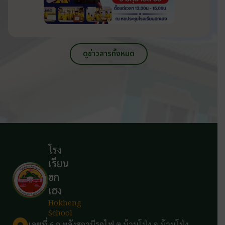
ดูข่าวสารทั้งหมด
โรง
เรียน
ฮก
เฮง
Hokheng
School
เลขที่ 6 ถ.หลังสถานีรถไฟ ต.บ้านโป่ง อ.บ้านโป่ง