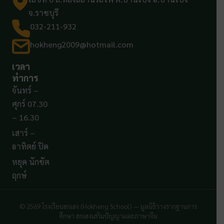
จ.ราชบุรี
032-211-932
hokheng2009@hotmail.com
เวลา
ทำการ
จันทร์ –
ศุกร์ 07.30
– 16.30
เสาร์ –
อาทิตย์ ปิด
หยุด นักขัต
ฤกษ์
© 2569 โรงเรียนฮกเฮง (Hokheng School) — มูลนิธิวางรากฐานการ
ศึกษา ฮกเฮงเสริมปัญญาและภาษาจีน