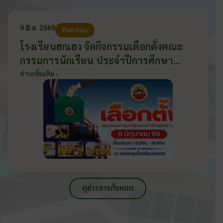
9 มิ.ย. 2569
กิจกรรม
โรงเรียนฮกเฮง จัดกิจกรรมเลือกตั้งคณะ
กรรมการนักเรียน ประจำปีการศึกษา
2569 ส่งเสริมประชาธิปไตยในโรงเรียน
อ่านเพิ่มเติม ›
วันที่ 9 มิถุนายน 2569
ดูข่าวสารทั้งหมด