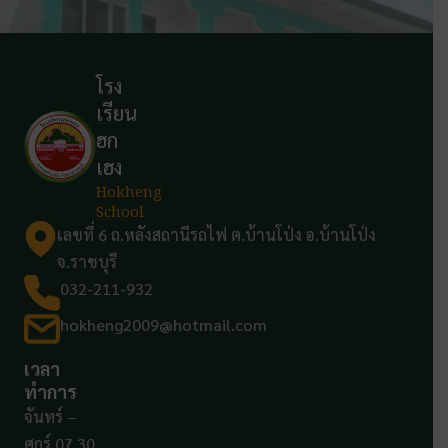
โรง
เรียน
ฮก
เฮง
Hokheng
School
เลขที่ 6 ถ.หลังสถานีรถไฟ ต.บ้านโป่ง อ.บ้านโป่ง
จ.ราชบุรี
032-211-932
hokheng2009@hotmail.com
เวลา
ทำการ
จันทร์ –
ศุกร์ 07.30