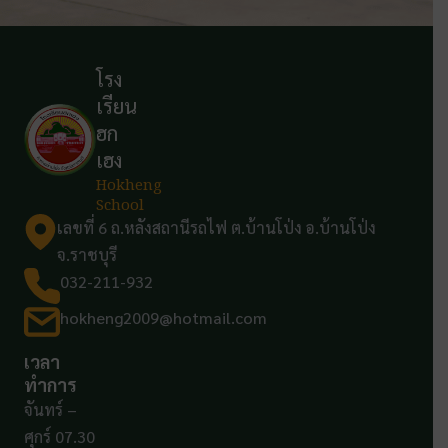
โรง
เรียน
ฮก
เฮง
Hokheng
School
เลขที่ 6 ถ.หลังสถานีรถไฟ ต.บ้านโป่ง อ.บ้านโป่ง
จ.ราชบุรี
032-211-932
hokheng2009@hotmail.com
เวลา
ทำการ
จันทร์ –
ศุกร์ 07.30