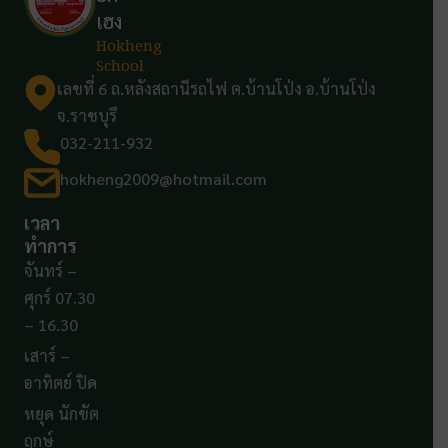
เฮง
Hokheng
School
เลขที่ 6 ถ.หลังสถานีรถไฟ ต.บ้านโป่ง อ.บ้านโป่ง
จ.ราชบุรี
032-211-932
hokheng2009@hotmail.com
เวลา
ทำการ
จันทร์ –
ศุกร์ 07.30
– 16.30
เสาร์ –
อาทิตย์ ปิด
หยุด นักขัต
ฤกษ์