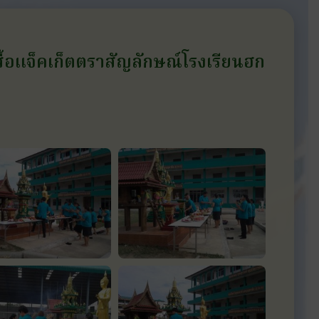
ื้อแจ็คเก็ตตราสัญลักษณ์โรงเรียนฮก