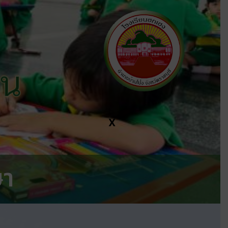
ีน
X
ษา