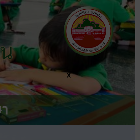
ีน
X
ษา