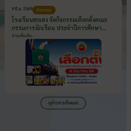
9 มิ.ย. 2569
กิจกรรม
โรงเรียนฮกเฮง จัดกิจกรรมเลือกตั้งคณะ
กรรมการนักเรียน ประจำปีการศึกษา
2569 ส่งเสริมประชาธิปไตยในโรงเรียน
อ่านเพิ่มเติม ›
วันที่ 9 มิถุนายน 2569
ดูข่าวสารทั้งหมด