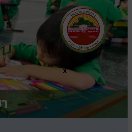
ีน
X
ษา