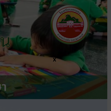
ีน
X
ษา