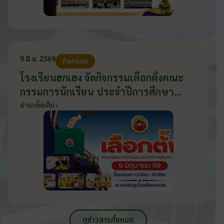
9 มิ.ย. 2569
กิจกรรม
โรงเรียนฮกเฮง จัดกิจกรรมเลือกตั้งคณะ
กรรมการนักเรียน ประจำปีการศึกษา
2569 ส่งเสริมประชาธิปไตยในโรงเรียน
อ่านเพิ่มเติม ›
วันที่ 9 มิถุนายน 2569
ดูข่าวสารทั้งหมด