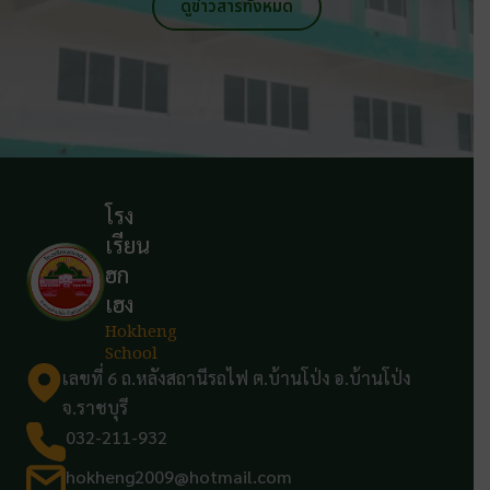
ดูข่าวสารทั้งหมด
โรง
เรียน
ฮก
เฮง
Hokheng
School
เลขที่ 6 ถ.หลังสถานีรถไฟ ต.บ้านโป่ง อ.บ้านโป่ง
จ.ราชบุรี
032-211-932
hokheng2009@hotmail.com