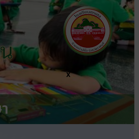
ีน
X
ษา