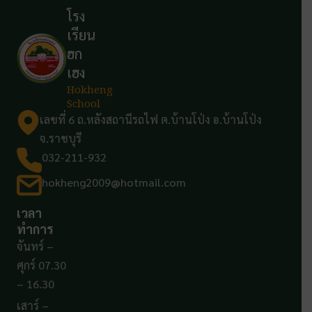
โรง
เรียน
ฮก
เฮง
Hokheng
School
เลขที่ 6 ถ.หลังสถานีรถไฟ ต.บ้านโป่ง อ.บ้านโป่ง
จ.ราชบุรี
032-211-932
hokheng2009@hotmail.com
เวลา
ทำการ
จันทร์ –
ศุกร์ 07.30
– 16.30
เสาร์ –