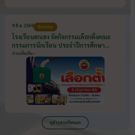
9 มิ.ย. 2569
กิจกรรม
โรงเรียนฮกเฮง จัดกิจกรรมเลือกตั้งคณะ
กรรมการนักเรียน ประจำปีการศึกษา
2569 ส่งเสริมประชาธิปไตยในโรงเรียน
อ่านเพิ่มเติม ›
วันที่ 9 มิถุนายน 2569
ดูข่าวสารทั้งหมด