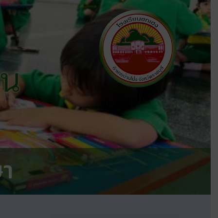
ีน
X
ษา