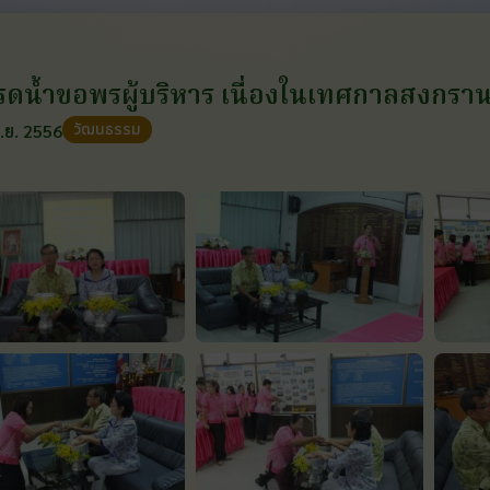
ีรดน้ำขอพรผู้บริหาร เนื่องในเทศกาลสงกรา
วัฒนธรรม
.ย. 2556