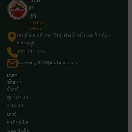
ฮก
เฮง
Hokheng
School
เลขที่ 6 ถ.หลังสถานีรถไฟ ต.บ้านโป่ง อ.บ้านโป่ง
จ.ราชบุรี
032-211-932
hokheng2009@hotmail.com
เวลา
ทำการ
จันทร์ –
ศุกร์ 07.30
– 16.30
เสาร์ –
อาทิตย์ ปิด
หยุด นักขัต