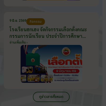
9 มิ.ย. 2569
กิจกรรม
โรงเรียนฮกเฮง จัดกิจกรรมเลือกตั้งคณะ
กรรมการนักเรียน ประจำปีการศึกษา
2569 ส่งเสริมประชาธิปไตยในโรงเรียน
อ่านเพิ่มเติม ›
วันที่ 9 มิถุนายน 2569
ดูข่าวสารทั้งหมด