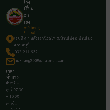
โรง
เรียน
ฮก
เฮง
Hokheng
School
เลขที่ 6 ถ.หลังสถานีรถไฟ ต.บ้านโป่ง อ.บ้านโป่ง
จ.ราชบุรี
032-211-932
hokheng2009@hotmail.com
เวลา
ทำการ
จันทร์ –
ศุกร์ 07.30
– 16.30
เสาร์ –