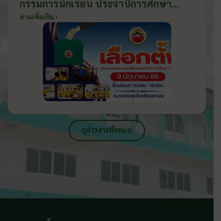
กรรมการนักเรียน ประจำปีการศึกษา
2569 ส่งเสริมประชาธิปไตยในโรงเรียน
อ่านเพิ่มเติม ›
วันที่ 9 มิถุนายน 2569
ดูข่าวสารทั้งหมด