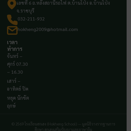
เลขที่ 6 ถ.หลังสถานีรถไฟ ต.บ้านโป่ง อ.บ้านโป่ง
จ.ราชบุรี
032-211-932
hokheng2009@hotmail.com
เวลา
ทำการ
จันทร์ –
ศุกร์ 07.30
– 16.30
เสาร์ –
อาทิตย์ ปิด
หยุด นักขัต
ฤกษ์
© 2569 โรงเรียนฮกเฮง (Hokheng School) — มูลนิธิวางรากฐานการ
ศึกษา ฮกเฮงเสริมปัญญาและภาษาจีน