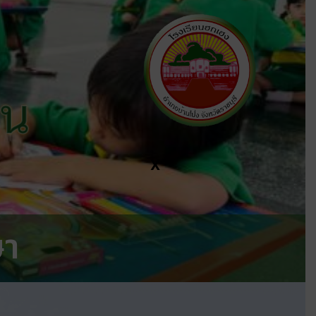
ีน
X
ษา