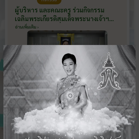
ผู้บริหาร และคณะครู ร่วมกิจกรรม
เฉลิมพระเกียรติสมเด็จพระนางเจ้าฯ
พระบรมราชินี เนื่องในโอกาสวันเฉลิม
อ่านเพิ่มเติม ›
พระชนมพรรษา กับหน่วยงานอำเภอ
เมืองบ้านโป่ง ณ ศาลาประชาคมริมน้ำ
วันที่ 3 มิถุนายน 2569
ดูข่าวสารทั้งหมด