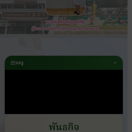
เมนู
พันธกิจ