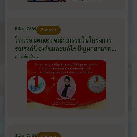
8 มิ.ย. 2569
กิจกรรม
โรงเรียนฮกเฮง จัดกิจกรรมในโครงการ
รณรงค์ป้องกันและแก้ไขปัญหายาเสพ
ติด TO BE NUMBER ONE อำเภอ
อ่านเพิ่มเติม ›
บ้านโป่ง ปีงบประมาณ 2569 ให้กับ
นักเรียนแกนนำ ในวันที่ 8 มิถุนายน
2569
3 มิ.ย. 2569
กิจกรรม