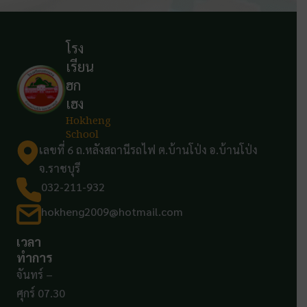
โรง
เรียน
ฮก
เฮง
Hokheng
School
เลขที่ 6 ถ.หลังสถานีรถไฟ ต.บ้านโป่ง อ.บ้านโป่ง
จ.ราชบุรี
032-211-932
hokheng2009@hotmail.com
เวลา
ทำการ
จันทร์ –
ศุกร์ 07.30