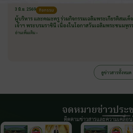
3 มิ.ย. 2569
กิจกรรม
ผู้บริหาร และคณะครู ร่วมกิจกรรมเฉลิมพระเกียรติสมเด
เจ้าฯ พระบรมราชินี เนื่องในโอกาสวันเฉลิมพระชนมพร
หน่วยงานอำเภอเมืองบ้านโป่ง ณ ศาลาประชาคมริมน้ำ วั
อ่านเพิ่มเติม ›
มิถุนายน 2569
ดูข่าวสารทั้งหมด
จดหมายข่าวประชา
ติดตามข่าวสารและความเคลื่อน