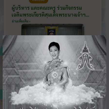
ผู้บริหาร และคณะครู ร่วมกิจกรรม
เฉลิมพระเกียรติสมเด็จพระนางเจ้าฯ
พระบรมราชินี เนื่องในโอกาสวันเฉลิม
อ่านเพิ่มเติม ›
พระชนมพรรษา กับหน่วยงานอำเภอ
เมืองบ้านโป่ง ณ ศาลาประชาคมริมน้ำ
วันที่ 3 มิถุนายน 2569
ดูข่าวสารทั้งหมด