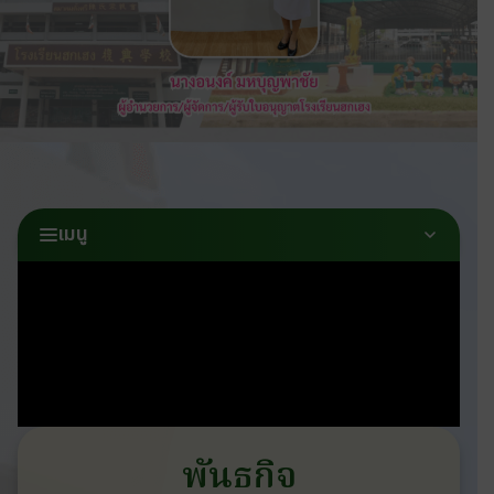
เมนู
พันธกิจ