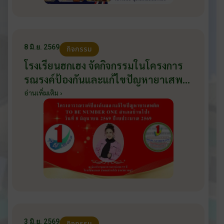
8 มิ.ย. 2569
กิจกรรม
โรงเรียนฮกเฮง จัดกิจกรรมในโครงการ
รณรงค์ป้องกันและแก้ไขปัญหายาเสพ
ติด TO BE NUMBER ONE อำเภอ
อ่านเพิ่มเติม ›
บ้านโป่ง ปีงบประมาณ 2569 ให้กับ
นักเรียนแกนนำ ในวันที่ 8 มิถุนายน
2569
3 มิ.ย. 2569
กิจกรรม