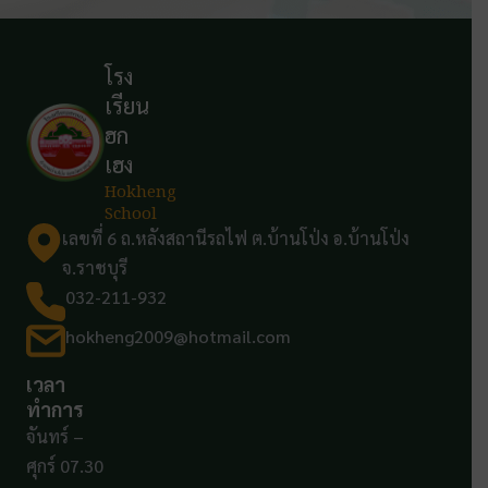
โรง
เรียน
ฮก
เฮง
Hokheng
School
เลขที่ 6 ถ.หลังสถานีรถไฟ ต.บ้านโป่ง อ.บ้านโป่ง
จ.ราชบุรี
032-211-932
hokheng2009@hotmail.com
เวลา
ทำการ
จันทร์ –
ศุกร์ 07.30