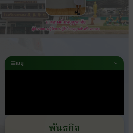
เมนู
พันธกิจ