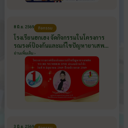
8 มิ.ย. 2569
กิจกรรม
โรงเรียนฮกเฮง จัดกิจกรรมในโครงการ
รณรงค์ป้องกันและแก้ไขปัญหายาเสพ
ติด TO BE NUMBER ONE อำเภอ
อ่านเพิ่มเติม ›
บ้านโป่ง ปีงบประมาณ 2569 ให้กับ
นักเรียนแกนนำ ในวันที่ 8 มิถุนายน
2569
3 มิ.ย. 2569
กิจกรรม