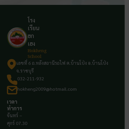
โรง
เรียน
ฮก
เฮง
Hokheng
School
เลขที่ 6 ถ.หลังสถานีรถไฟ ต.บ้านโป่ง อ.บ้านโป่ง
จ.ราชบุรี
032-211-932
hokheng2009@hotmail.com
เวลา
ทำการ
จันทร์ –
ศุกร์ 07.30