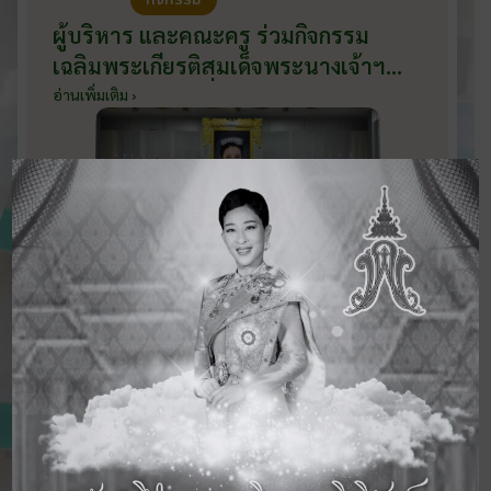
ผู้บริหาร และคณะครู ร่วมกิจกรรม
เฉลิมพระเกียรติสมเด็จพระนางเจ้าฯ
พระบรมราชินี เนื่องในโอกาสวันเฉลิม
อ่านเพิ่มเติม ›
พระชนมพรรษา กับหน่วยงานอำเภอ
เมืองบ้านโป่ง ณ ศาลาประชาคมริมน้ำ
วันที่ 3 มิถุนายน 2569
ดูข่าวสารทั้งหมด